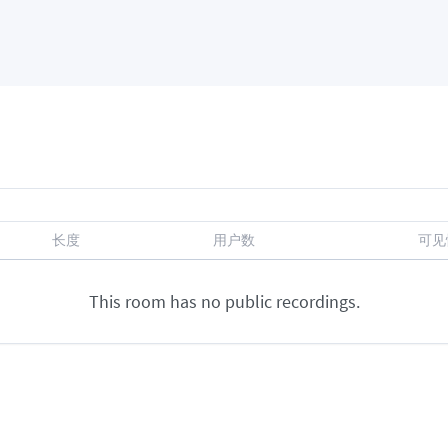
长度
用户数
可见
This room has no public recordings.